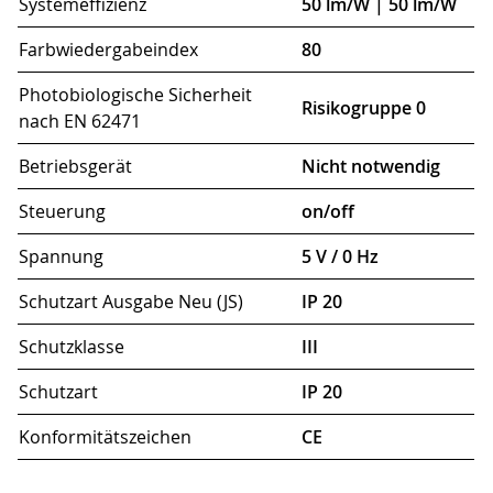
Systemeffizienz
50 lm/W | 50 lm/W
Farbwiedergabeindex
80
Photobiologische Sicherheit
Risikogruppe 0
nach EN 62471
Betriebsgerät
Nicht notwendig
Steuerung
on/off
Spannung
5 V / 0 Hz
Schutzart Ausgabe Neu (JS)
IP 20
Schutzklasse
III
Schutzart
IP 20
Konformitätszeichen
CE