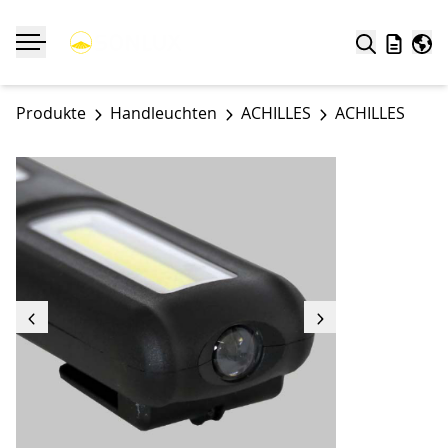
Suche
Merklist
Welt
Navigation ein-/ausklappen
Produkte
Handleuchten
ACHILLES
ACHILLES