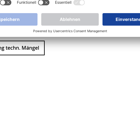
g techn. Mängel
Produkte
Anwendungen
Service
Un
Kompakte Leuchten
Rettungsdienste
Kontakt
Übe
Kuppelleuchten
Industrie
After Sales
Qua
Schutzrohrleuchten
Videos
Lie