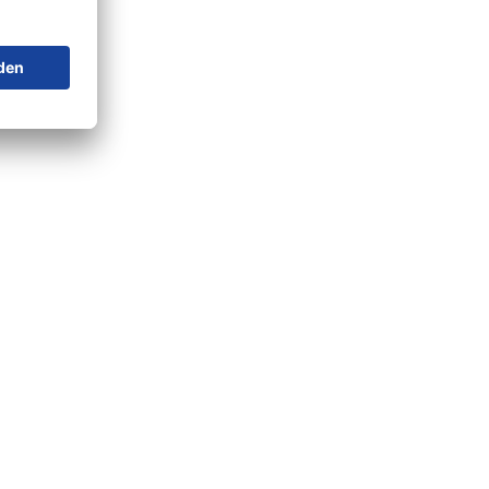
ternehmen
r SONLUX
litäts- und Umweltmanagement
ferbedingungen