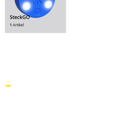
SteckGO
1
Artikel
linkedin
youtube
facebook
instagram
Produkte
Kompakte Leuchten
Kuppelleuchten