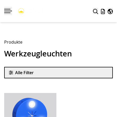
Suche
Merklist
Welt
Navigation ein-/ausklappen
Produkte
Werkzeugleuchten
Alle Filter