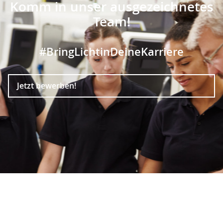
Komm in unser ausgezeichnetes
Team!
#BringLichtinDeineKarriere
Jetzt bewerben!
linkedin
youtube
facebook
instagram
Produkte