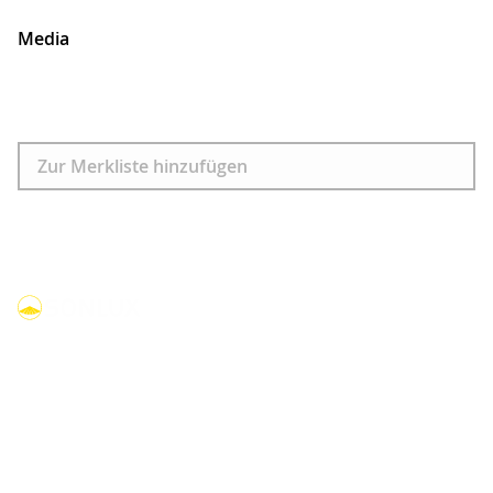
Media
Download
Zur Merkliste hinzufügen
linkedin
youtube
facebook
instagram
Produkte
Kompakte Leuchten
Kuppelleuchten