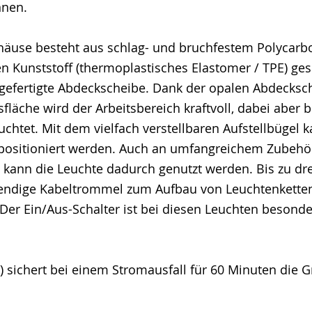
nnen.
äuse besteht aus schlag- und bruchfestem Polycarbo
n Kunststoff (thermoplastisches Elastomer / TPE) ges
 gefertigte Abdeckscheibe. Dank der opalen Abdecksc
sfläche wird der Arbeitsbereich kraftvoll, dabei abe
htet. Mit dem vielfach verstellbaren Aufstellbügel k
t positioniert werden. Auch an umfangreichem Zubehör
 kann die Leuchte dadurch genutzt werden. Bis zu dr
endige Kabeltrommel zum Aufbau von Leuchtenketten
 Der Ein/Aus-Schalter ist bei diesen Leuchten beson
 V) sichert bei einem Stromausfall für 60 Minuten di