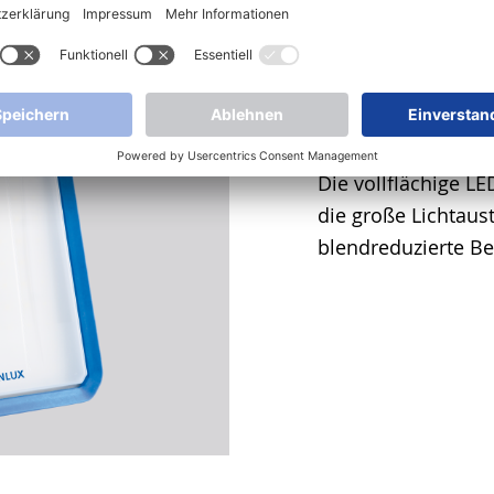
Harmonische A
Die vollflächige L
die große Lichtaust
blendreduzierte Be