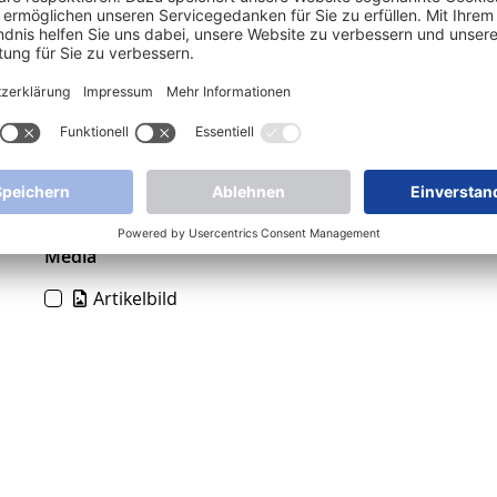
0,47 kg
nicht CE-pflichtig
Media
Artikelbild