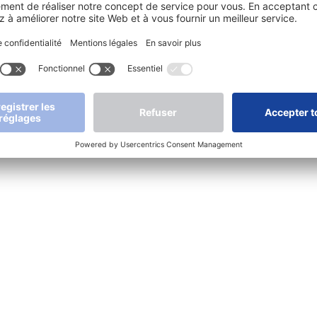
secours
Lumières dôme
Après-ve
Luminaire tubulaire
Vidéos
Luminaires pour larges
Télécha
surfaces
Support
Projecteurs
Garantie
Baladeuses
SONLUX
Lampes à outils
Stockage d'énergie
Accessoires / Trépieds
Mentions légales
Protection des donnée