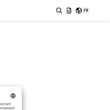
Recherche
Liste à retenir
Dans le monde ent
FR
e
Entreprise
A propos de SONLUX