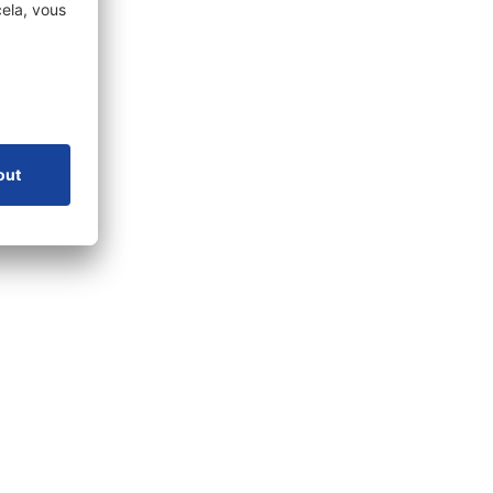
nte
Gestion de la qualité et de l'environnement
Conditions générales de vente et de
livraison
rgements
Contact
Emplois
Salons
Actualités
Newsletter
s
Contact
Conditions générales de vente et de livraison