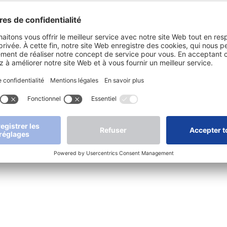
Produits
Applications
Servic
Luminaires compacts
Services de
Contact
secours
Lumières dôme
Après-ve
Luminaire tubulaire
Vidéos
Luminaires pour larges
Télécha
surfaces
Support