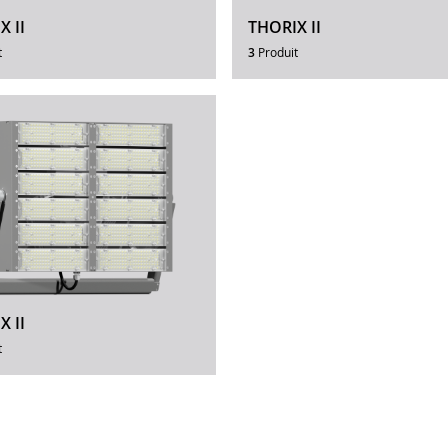
X II
THORIX II
t
3
Produit
X II
t