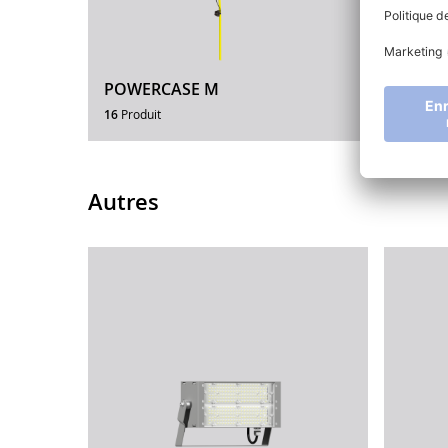
POWERCASE M
POWE
16
Produit
12
Produ
Autres