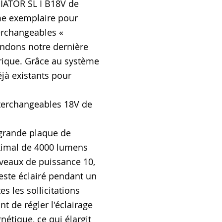
DIATOR SL I B18V de
me exemplaire pour
terchangeables «
endons notre dernière
trique. Grâce au système
éjà existants pour
nterchangeables 18V de
 grande plaque de
aximal de 4000 lumens
iveaux de puissance 10,
este éclairé pendant un
es les sollicitations
t de régler l'éclairage
étique, ce qui élargit