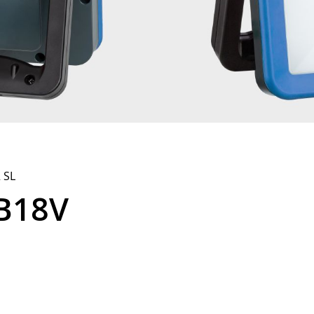
 SL
 B18V