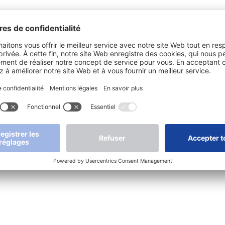
Produits
Applications
Servic
Luminaires compacts
Services de
Contact
secours
Lumières dôme
Après-ve
Luminaire tubulaire
Vidéos
Luminaires pour larges
Télécha