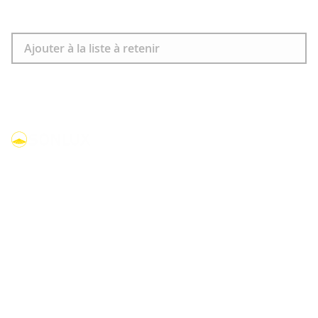
Télécharger
Ajouter à la liste à retenir
linkedin
youtube
facebook
instagram
Produits
Luminaires compacts
Lumières dôme
Luminaire tubulaire
Luminaires pour larges surfaces
Projecteurs