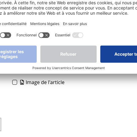
0,16 kg
non soumis à la norme CE
Media
Image de l'article