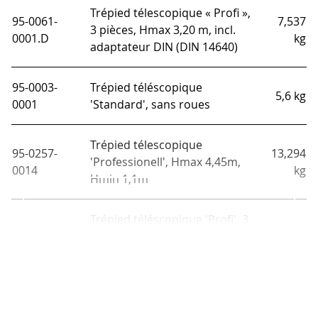
Trépied télescopique « Profi »,
95-0061-
7,537
3 pièces, Hmax 3,20 m, incl.
0001.D
kg
adaptateur DIN (DIN 14640)
95-0003-
Trépied téléscopique
5,6 kg
0001
'Standard', sans roues
Trépied télescopique
95-0257-
13,294
'Professionell', Hmax 4,45m,
0014
kg
Hmin 1,1m
Afficher tout
Trépied téléscopique 'Profi', 3
95-0061-
pièces, extensible jusqu'à 3,20
7,14 kg
0001
m
Trépied à manivelle
95-0060-
'Premium', Hmax 3,80 m,
17,7 kg