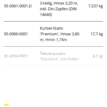
3-teilig, Hmax 3,20 m,
95-0061-0001.D
7,537 kg
inkl. Din-Zapfen (DIN
14640)
Kurbel-Stativ
95-0060-0001
'Premium', Hmax 3,80
17,7 kg
m, Hmin 1,74m
Teleskopstativ
95-0004-0001
6,7 kg
Alle anzeigen
'Standard', mit Rollen
Teleskopstativ
95-0003-0001
'Standard', ohne
5,6 kg
Rollen
Teleskop-Stativ
95-0257-0014
'Professionell', Hmax
13,294 kg