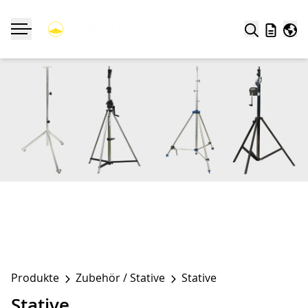
Suche
Merklist
Welt
Navigation ein-/ausklappen
Produkte
Zubehör / Stative
Stative
Stative