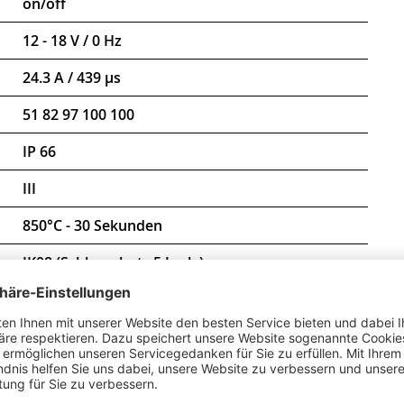
on/off
12 - 18 V / 0 Hz
24.3 A / 439 µs
51 82 97 100 100
IP 66
III
850°C - 30 Sekunden
IK08 (Schlagschutz 5 Joule)
-20 °C bis +30 °C
D-Zeichen
CE