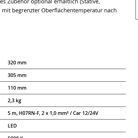
 Zubehör optional erhältlich (Stative,
te mit begrenzter Oberflächentemperatur nach
320 mm
305 mm
110 mm
2,3 kg
5 m, H07RN-F, 2 x 1,0 mm² / Car 12/24V
LED