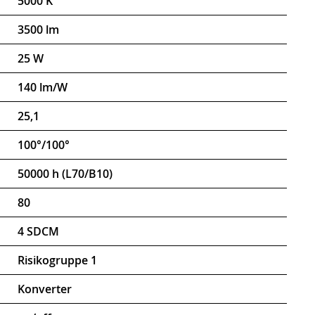
5000 K
3500 lm
25 W
140 lm/W
25,1
100°/100°
50000 h (L70/B10)
80
4 SDCM
Risikogruppe 1
Konverter