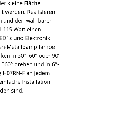
er kleine Fläche
lt werden. Realisieren
en und den wählbaren
1.115 Watt einen
LED´s und Elektronik
ogen-Metalldampflampe
ken in 30°, 60° oder 90°
 360° drehen und in 6°-
ng H07RN-F an jedem
nfache Installation,
den sind.