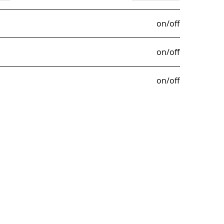
on/off
on/off
on/off
ternehmen
r SONLUX
litäts- und Umweltmanagement
ferbedingungen