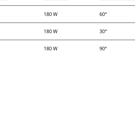
180 W
60°
180 W
30°
180 W
90°
Produkte
Anwendungen
Service
Un
Kompakte Leuchten
Rettungsdienste
Kontakt
Übe
Kuppelleuchten
Industrie
After Sales
Qua
Schutzrohrleuchten
Videos
Lie