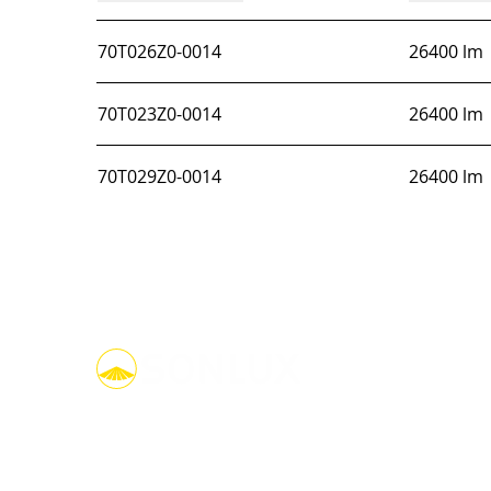
70T026Z0-0014
26400 lm
70T023Z0-0014
26400 lm
70T029Z0-0014
26400 lm
linkedin
youtube
facebook
instagram